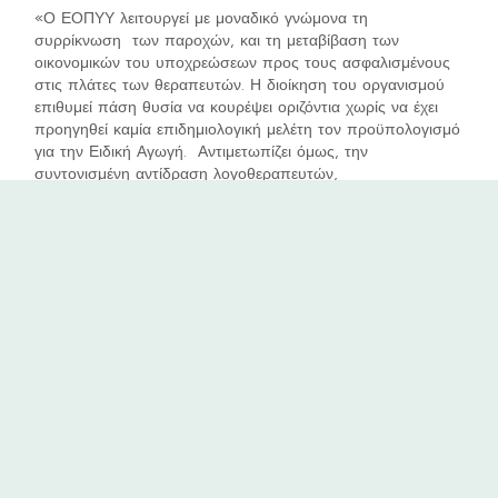
«Ο ΕΟΠΥΥ λειτουργεί με μοναδικό γνώμονα τη
συρρίκνωση των παροχών, και τη μεταβίβαση των
οικονομικών του υποχρεώσεων προς τους ασφαλισμένους
στις πλάτες των θεραπευτών. Η διοίκηση του οργανισμού
επιθυμεί πάση θυσία να κουρέψει οριζόντια χωρίς να έχει
προηγηθεί καμία επιδημιολογική μελέτη τον προϋπολογισμό
για την Ειδική Αγωγή. Αντιμετωπίζει όμως, την
συντονισμένη αντίδραση λογοθεραπευτών,
εργοθεραπευτών και κέντρων ειδικών θεραπειών, με
αποτέλεσμα τα τεχνάσματα που απεργάζεται να πέφτουν
το ένα μετά το άλλο στο κενό», υποστηρίζει ο εκπρόσωπος
του ΠΣΘΕΑ, Παναγιώτης Μπούρος.
Οι θεραπευτές εμμένουν στις θέσεις τους και δεν
αποδέχονται την επιβολή των voucher και καμίας
σύμβασης με τον ΕΟΠΥΥ με όρους επαχθείς. Τονίζουν
ακόμη, πως θα σταθούν στο πλευρό παιδιών και γονέων
και όχι δίπλα σε εκείνους που λειτουργούν με μοναδικό
γνώμονα τους αριθμούς. Kαλούν τον ΕΟΠΥΥ να σεβαστεί
τους πολίτες που έχουν ανάγκη την ασφαλιστική κάλυψη
και την έχουν χρυσοπληρώσει προκαταβολικά με τις
εισφορές τους.