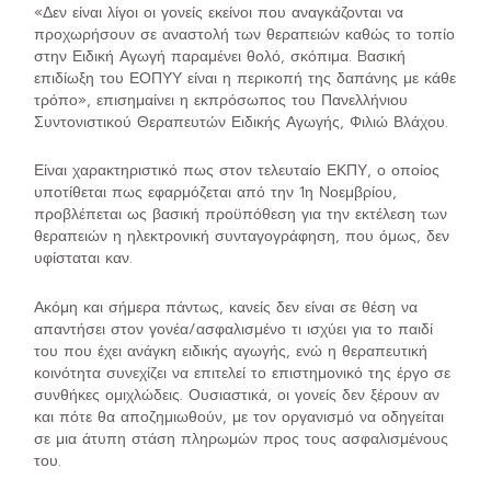
«Δεν είναι λίγοι οι γονείς εκείνοι που αναγκάζονται να
προχωρήσουν σε αναστολή των θεραπειών καθώς το τοπίο
στην Ειδική Αγωγή παραμένει θολό, σκόπιμα. Bασική
επιδίωξη του ΕΟΠΥΥ είναι η περικοπή της δαπάνης με κάθε
τρόπο», επισημαίνει η εκπρόσωπος του Πανελλήνιου
Συντονιστικού Θεραπευτών Ειδικής Αγωγής, Φιλιώ Βλάχου.
Είναι χαρακτηριστικό πως στον τελευταίο ΕΚΠΥ, ο οποίος
υποτίθεται πως εφαρμόζεται από την 1η Νοεμβρίου,
προβλέπεται ως βασική προϋπόθεση για την εκτέλεση των
θεραπειών η ηλεκτρονική συνταγογράφηση, που όμως, δεν
υφίσταται καν.
Ακόμη και σήμερα πάντως, κανείς δεν είναι σε θέση να
απαντήσει στον γονέα/ασφαλισμένο τι ισχύει για το παιδί
του που έχει ανάγκη ειδικής αγωγής, ενώ η θεραπευτική
κοινότητα συνεχίζει να επιτελεί το επιστημονικό της έργο σε
συνθήκες ομιχλώδεις. Ουσιαστικά, οι γονείς δεν ξέρουν αν
και πότε θα αποζημιωθούν, με τον οργανισμό να οδηγείται
σε μια άτυπη στάση πληρωμών προς τους ασφαλισμένους
του.