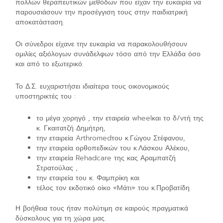
πολλών θεραπευτικών μεθόδων που είχαν την ευκαιρία να
παρουσιάσουν την προσέγγιση τους στην παιδιατρική
αποκατάσταση.
Οι σύνεδροι είχανε την ευκαιρία να παρακολουθήσουν
ομιλίες αξιόλογων συνάδελφων τόσο από την Ελλάδα όσο
και από το εξωτερικό.
Το Δ.Σ. ευχαριστήσει ιδιαίτερα τους οικονομικούς
υποστηρικτές του :
το μέγα χορηγό , την εταιρεία wheelκαι το δ/ντή της
κ. Γκαιτατζή Δημήτρη,
την εταιρεία Arthromedτου κ.Γώγου Στέφανου,
την εταιρεία ορθοπεδικών του κ.Λάσκου Αλέκου,
την εταιρεία Rehadcare της κας Αραμπατζή
Στρατούλας ,
την εταιρεία του κ. Φαμπρίκη και
τέλος τον εκδοτικό οίκο «Mάτι» του κ.Προβατίδη
Η βοήθεια τους ήταν πολύτιμη σε καιρούς πραγματικά
δύσκολους για τη χώρα μας.