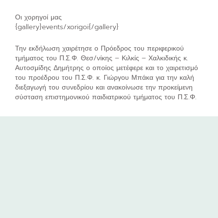
Οι χορηγοί μας
{gallery}events/xorigoi{/gallery}
Την εκδήλωση χαιρέτησε ο Πρόεδρος του περιφερικού
τμήματος του Π.Σ.Φ. Θεσ/νίκης – Κιλκίς – Χαλκιδικής κ.
Αυτοσμίδης Δημήτρης ο οποίος μετέφερε και το χαιρετισμό
του προέδρου του Π.Σ.Φ. κ. Γιώργου Μπάκα για την καλή
διεξαγωγή του συνεδρίου και ανακοίνωσε την προκείμενη
σύσταση επιστημονικού παιδιατρικού τμήματος του Π.Σ.Φ.
Συγκεκριμένα τη Κυριακή 7 Δεκεμβρίου καλούνται όλοι οι
συνάδελφοι στο ετήσιο συνέδριο του Π.Σ.Φ. για τη σύσταση
του πρώτου διοικητικού συμβουλίου (Δ.Σ.) του τμήματος.
Είναι κάτι που αποτέλεσε στόχο της Ε.Ε.Ν.Α. και το παρόν
Δ.Σ. το υποστήριξε από τη πρώτη στιγμή γιατί μόνο όλοι μαζί
μπορούμε να αποτελέσουμε οντότητα και να αντιμετωπίσουμε
τα προβλήματα που μαστίζουν το κλάδο.
Φοτωγραφίες από το συνέδριο