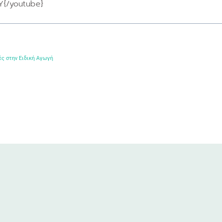
{/youtube}
ές στην Ειδική Αγωγή