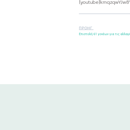
{youtube}kmqzqwYJw8Y
ΠΡΟΗΓ.
Επιστολή 61 γονέων για τις αλλαγ