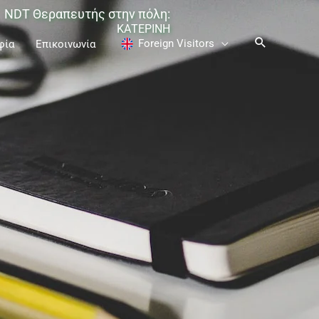
NDT Θεραπευτής στην πόλη:
ΚΑΤΕΡΙΝΗ
Foreign Visitors
φία
Επικοινωνία