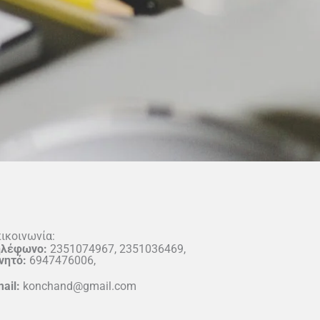
ικοινωνία:
ηλέφωνο:
2351074967, 2351036469,
νητό:
6947476006,
ail:
konchand@gmail.com