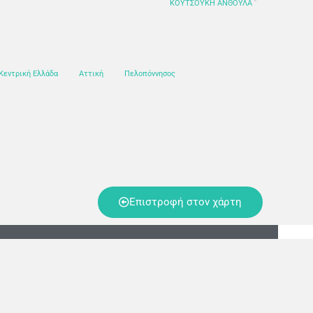
ΚΟΥΤΣΟΥΚΗ ΑΝΘΟΥΛΑ
Κεντρική Ελλάδα
Αττική
Πελοπόννησος
Επιστροφή στον χάρτη
Keep In Touch
+30 6947309069
eena.contact@gmail.com
https://eena.gr