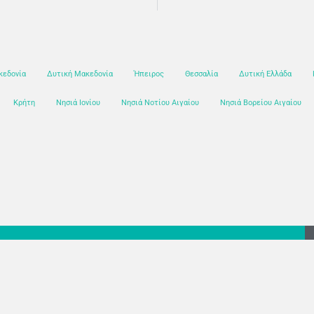
κεδονία
Δυτική Μακεδονία
Ήπειρος
Θεσσαλία
Δυτική Ελλάδα
Κρήτη
Νησιά Ιονίου
Νησιά Νοτίου Αιγαίου
Νησιά Βορείου Αιγαίου
ιρία Νευροεξελικτικής Αγωγής