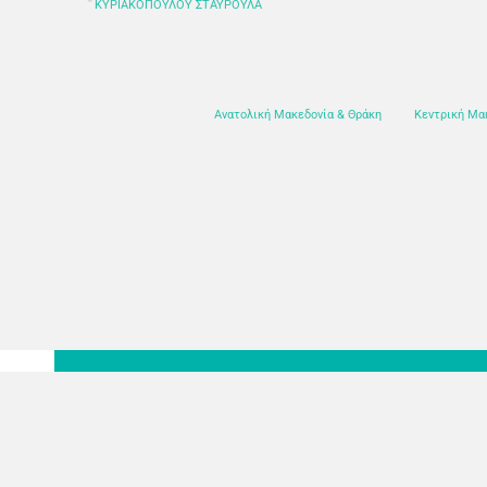
ΚΥΡΙΑΚΟΠΟΥΛΟΥ ΣΤΑΥΡΟΥΛΑ
Ανατολική Μακεδονία & Θράκη
Κεντρική Μα
Ελληνική Ετα