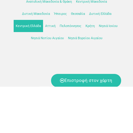
Ανατολική Μακεδονία & Θράκη
Κεντρική Μακεδονία
Δυτική Μακεδονία
Ήπειρος
Θεσσαλία
Δυτική Ελλάδα
Κεντρική Ελλάδα
Αττική
Πελοπόννησος
Κρήτη
Νησιά Ιονίου
Νησιά Νοτίου Αιγαίου
Νησιά Βορείου Αιγαίου
Επιστροφή στον χάρτη
Keep In Touch
+30 6947309069
eena.contact@gmail.com