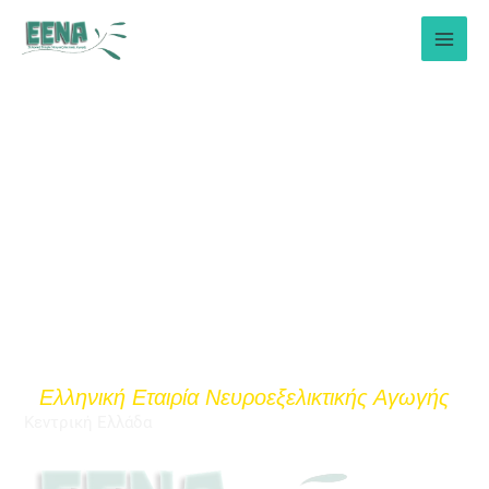
Μετάβαση
στο
περιεχόμενο
Ελληνική Εταιρία Νευροεξελικτικής Αγωγής
Κεντρική Ελλάδα