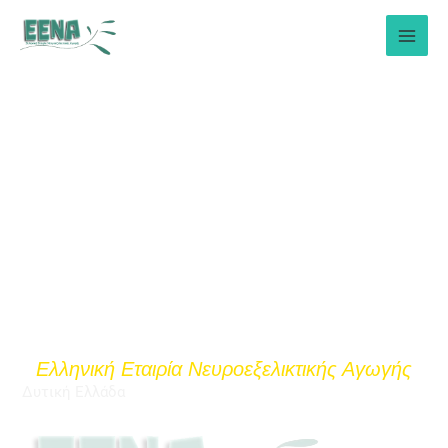
Μετάβαση
στο
περιεχόμενο
Ελληνική Εταιρία Νευροεξελικτικής Αγωγής
Δυτική Ελλάδα