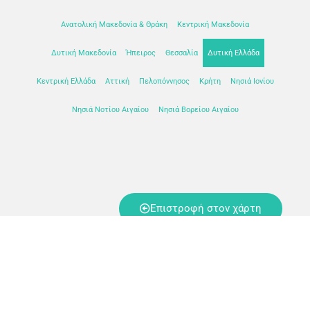
Ανατολική Μακεδονία & Θράκη
Κεντρική Μακεδονία
Δυτική Μακεδονία
Ήπειρος
Θεσσαλία
Δυτική Ελλάδα
Κεντρική Ελλάδα
Αττική
Πελοπόννησος
Κρήτη
Νησιά Ιονίου
Νησιά Νοτίου Αιγαίου
Νησιά Βορείου Αιγαίου
Επιστροφή στον χάρτη
Keep In Touch