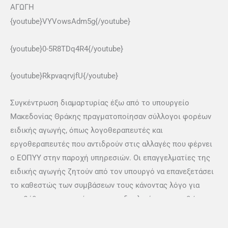
ΑΓΩΓΗ
{youtube}VYVowsAdm5g{/youtube}
{youtube}0-5R8TDq4R4{/youtube}
{youtube}RkpvaqrvjfU{/youtube}
Συγκέντρωση διαμαρτυρίας έξω από το υπουργείο
Μακεδονίας Θράκης πραγματοποίησαν σύλλογοι φορέων
ειδικής αγωγής, όπως λογοθεραπευτές και
εργοθεραπευτές που αντιδρούν στις αλλαγές που φέρνει
ο ΕΟΠΥΥ στην παροχή υπηρεσιών. Οι επαγγελματίες της
ειδικής αγωγής ζητούν από τον υπουργό να επανεξετάσει
το καθεστώς των συμβάσεων τους κάνοντας λόγο για
υποβάθμιση της ποιότητας της δουλειάς τους, καθώς
θεωρούν πως οι αλλαγές που φέρνει ο ΕΟΠΥΥ στην
παροχή υπηρεσιών «ειδικής αγωγής», μειώνουν την