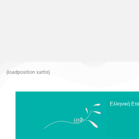
{loadposition xartis}
Ελληνική Ετα